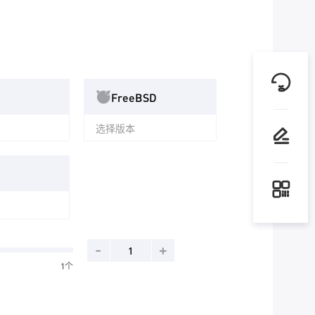
FreeBSD
选择版本
-
+
1个