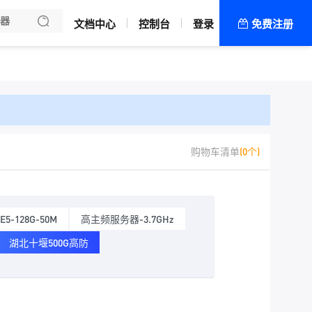
文档中心
控制台
登录
免费注册
全部产品
新闻资讯
帮助文档
热销推荐
中国（香港）
购物车清单
(0个)
香港物理机
美国（洛杉矶）
E5-128G-50M
高主频服务器-3.7GHz
日本（东京）
湖北十堰500G高防
华中（湖北）
武汉电信物理机