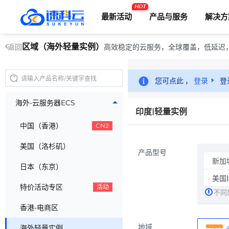
HOT
最新活动
产品与服务
解决方
区域（海外轻量实例）
高效稳定的云服务，全球覆盖，低延迟
返回
您可点此 ，
登录
登
海外-云服务器ECS
印度|轻量实例
中国（香港）
CN2
美国（洛杉矶）
产品型号
新加
日本（东京）
美国
特价活动专区
活动
不同
香港-电商区
地域
海外轻量实例