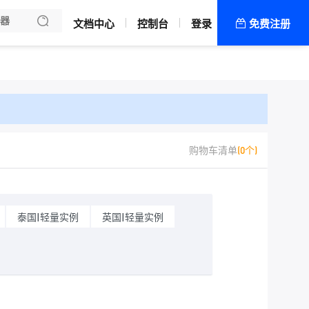
文档中心
控制台
登录
免费注册
全部产品
新闻资讯
帮助文档
热销推荐
中国（香港）
购物车清单
(0个)
香港物理机
美国（洛杉矶）
泰国|轻量实例
英国|轻量实例
日本（东京）
华中（湖北）
武汉电信物理机