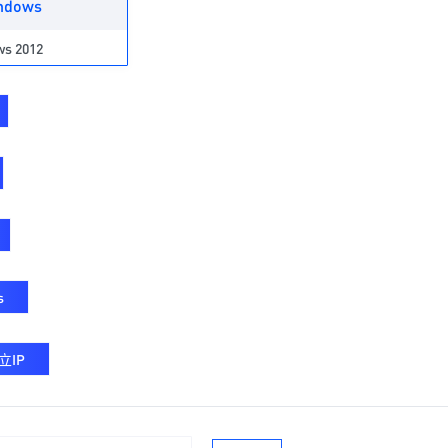
ndows
s 2012
s
立IP