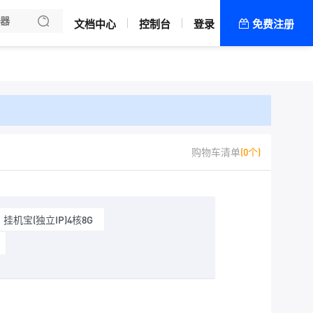
文档中心
控制台
登录
免费注册
全部产品
新闻资讯
帮助文档
热销推荐
中国（香港）
购物车清单
(0个)
香港物理机
美国（洛杉矶）
挂机宝(独立IP)4核8G
日本（东京）
华中（湖北）
武汉电信物理机