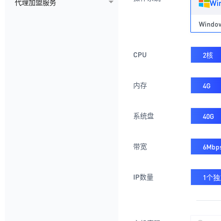
Wi
代理加盟服务
Window
CPU
2核
内存
4G
系统盘
40G
带宽
6Mbp
IP数量
1个独